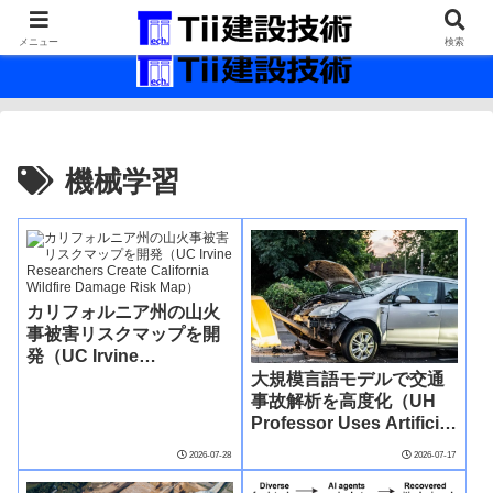
最新の建設技術の情報インフラ。
メニュー
検索
機械学習
カリフォルニア州の山火
事被害リスクマップを開
発（UC Irvine
Researchers Create
大規模言語モデルで交通
California Wildfire
事故解析を高度化（UH
Damage Risk Map）
Professor Uses Artificial
Intelligence to Make
2026-07-28
2026-07-17
Roads Safer）