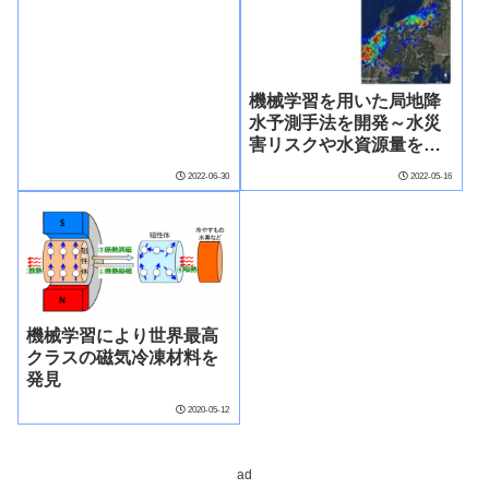
機械学習を用いた局地降
水予測手法を開発～水災
害リスクや水資源量を推
定し、災害に強い社会の
2022-06-30
2022-05-16
実現をめざす～
機械学習により世界最高
クラスの磁気冷凍材料を
発見
2020-05-12
ad