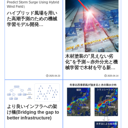
ハイブリッド風場を用い
た高潮予測のための機械
学習モデル開発
（Researchers Develop
Machine Learning
Models to Predict Storm
Surge Using Hybrid
Wind Field）
木材塗装の”見えない劣
化”を予測～赤外分光と機
械学習で木材を守る新技
術～
2025-04-23
2025-04-14
より良いインフラへの架
け橋(Bridging the gap to
better infrastructure)