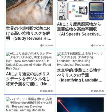
AIにより産業廃棄物から
世界の小規模貯水池にお
重要鉱物を高効率回収
ける高い堆積リスクを解
（AI Speeds Selective
明 （Study Reveals High
and High-Yield
Sedimentation Risk in
Recovery of Critical
2026-06-08
2026-05-28
Small Reservoirs
Minerals from Industrial
Worldwide）
Waste）
水文学的指標による地す
AIにより過去の洪水リス
べりリスクの予測
クデータをデジタル化し
（Identifying Landslide
将来予測を可能に（New
Threats Using
Research Uses AI to
Hydrological
2026-04-30
2025-07-28
Unlock Decades of
Predictors）
Hidden Flood Risk
Data）