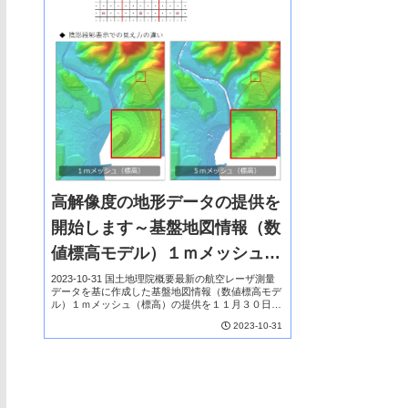
高解像度の地形データの提供を
開始します～基盤地図情報（数
値標高モデル）１ｍメッシュ
（標高）の提供開始～
2023-10-31 国土地理院概要最新の航空レーザ測量
データを基に作成した基盤地図情報（数値標高モデ
ル）１ｍメッシュ（標高）の提供を１１月３０日
（木）に開始します。解像度は1mであり、詳細な
2023-10-31
地形の起伏が表現されているため、浸水被害予測な
ど...