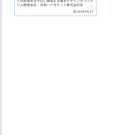
ど自然素材を中詰し構築する修景デザインカゴウォ
ール開発会社：共和ハーモテック株式会社区
分：製品NETIS登録技術（2019/10/16掲載終了）本
2018-05-17
技術は箱状に成形したワイヤーメッシュに石を中...