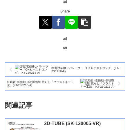
ad
Share
ad
ad
塩害対策用セパレーター「OKセパストロング」(KT-
230218-A)
低騒音･低振動･低粉塵型目荒らし「ブラストキー工
法」(KT-230216-A)
関連記事
3D-TUBE (SK-120005-VR)