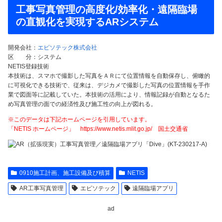
工事写真管理の高度化/効率化・遠隔臨場
の直観化を実現するARシステム
開発会社：
エピソテック株式会社
区 分：システム
NETIS登録技術
本技術は、スマホで撮影した写真をＡＲにて位置情報を自動保存し、俯瞰的
に可視化できる技術で、従来は、デジカメで撮影した写真の位置情報を手作
業で図面等に記載していた。本技術の活用により、情報記録が自動となるた
め写真管理の面での経済性及び施工性の向上が図れる。
※このデータは下記ホームページを引用しています。
「NETIS ホームページ」 https://www.netis.mlit.go.jp/ 国土交通省
0910施工計画、施工設備及び積算
NETIS
AR工事写真管理
エピソテック
遠隔臨場アプリ
ad